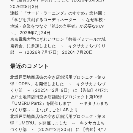
2026年8月3日
連載「『サード・ラーニング』のすすめ」第14回：
「学びを共創するコーディネーター ～ なぜ学校・
地域・企業をつなぐ『第3の当事者』が必要なのか
～」
2026年7月24日
東京電機大学にぎわいサロン「教養ゼミナール地域
発表会」に参加しました ～ キタサカまちづくり
部 ～（2026年7月17日）
2026年7月20日
最近のコメント
北坂戸団地商店街の空き店舗活用プロジェクト第６
弾「ODEN」を開催しました ～ キタサカまちづ
くり部 ～（2025年12月19日）
に
【告知】4/17北
坂戸団地商店街空き店舗活用プロジェクト第10弾
「UMERU Part2」を開催します！ ～キタサカまち
づくり部～ – まなびしごとLAB
より
北坂戸団地商店街の空き店舗活用プロジェクト第８
弾「UMERU」を開催しました ～ キタサカまち
づくり部 ～（2026年2月20日）
に
【告知】4/17