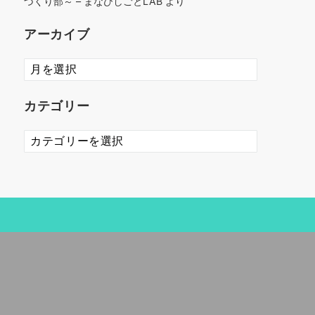
づくり部～ – まなびしごとLAB
より
アーカイブ
ア
ー
カ
カテゴリー
イ
ブ
カ
テ
ゴ
リ
ー