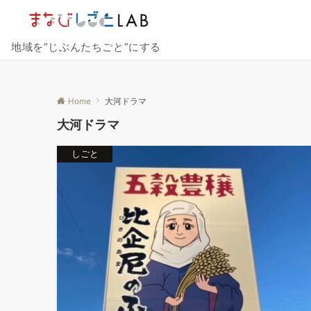
地域を”じぶんたちごと”にする
Home
大河ドラマ
大河ドラマ
しごと