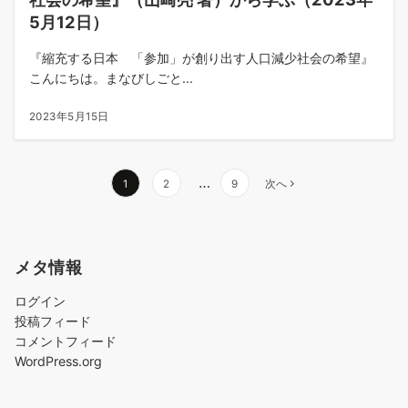
5月12日）
『縮充する日本 「参加」が創り出す人口減少社会の希望』
こんにちは。まなびしごと...
2023年5月15日
投
…
1
2
9
次へ
稿
の
ペ
メタ情報
ー
ジ
ログイン
送
投稿フィード
り
コメントフィード
WordPress.org