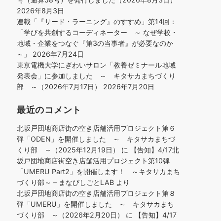
2026年8月3日
連載「『サード・ラーニング』のすすめ」第14回：
「学びを共創するコーディネーター ～ なぜ学校・
地域・企業をつなぐ『第3の当事者』が必要なのか
～」
2026年7月24日
東京電機大学にぎわいサロン「教養ゼミナール地域
発表会」に参加しました ～ キタサカまちづくり
部 ～（2026年7月17日）
2026年7月20日
最近のコメント
北坂戸団地商店街の空き店舗活用プロジェクト第６
弾「ODEN」を開催しました ～ キタサカまちづ
くり部 ～（2025年12月19日）
に
【告知】4/17北
坂戸団地商店街空き店舗活用プロジェクト第10弾
「UMERU Part2」を開催します！ ～キタサカまち
づくり部～ – まなびしごとLAB
より
北坂戸団地商店街の空き店舗活用プロジェクト第８
弾「UMERU」を開催しました ～ キタサカまち
づくり部 ～（2026年2月20日）
に
【告知】4/17