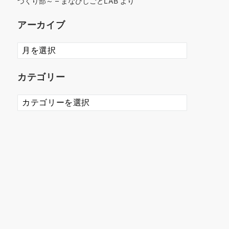
づくり部～ – まなびしごとLAB
より
アーカイブ
ア
ー
カ
カテゴリー
イ
ブ
カ
テ
ゴ
リ
ー