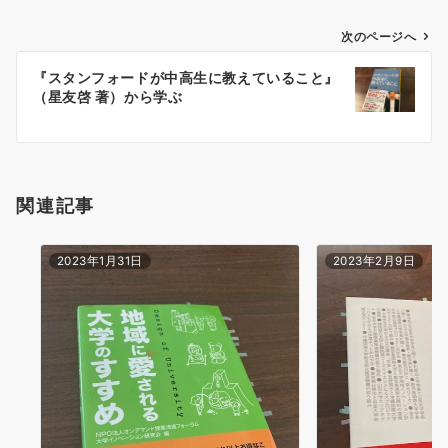
投
次のページへ
稿
『スタンフォードが中高生に教えていること』
ナ
（星友啓 著）から学ぶ
ビ
ゲ
ー
シ
関連記事
ョ
ン
2023年1月31日
2023年2月9日