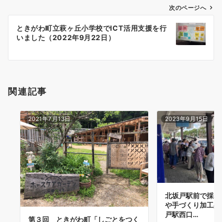
ゲ
次のページへ
ー
ときがわ町立萩ヶ丘小学校でICT活用支援を行
シ
いました（2022年9月22日）
ョ
ン
関連記事
2021年7月13日
2023年9月15日
北坂戸駅前で採れ
や手づくり加工品
戸駅西口…
第３回 ときがわ町「しごとをつく