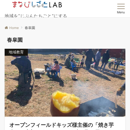
Menu
地域を”じぶんたちごと”にする
Home
春皐園
春皐園
地域教育
オープンフィールドキッズ様主催の「焼き芋