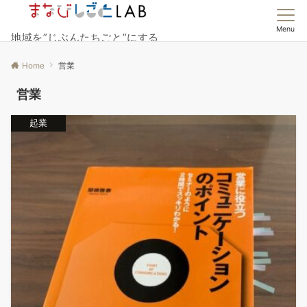
Menu
地域を”じぶんたちごと”にする
Home
営業
営業
起業