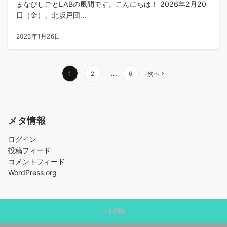
まなびしごとLABの風間です。こんにちは！ 2026年2月20
日（金）、北坂戸団...
2026年1月26日
投
…
1
2
6
次へ
稿
の
ペ
メタ情報
ー
ジ
ログイン
送
投稿フィード
り
コメントフィード
WordPress.org