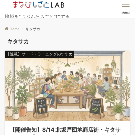
Menu
地域を”じぶんたちごと”にする
Home
キタサカ
キタサカ
【連載】サード・ラーニングのすすめ
【開催告知】8/14 北坂戸団地商店街・キタサ