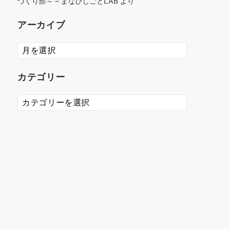
づくり部～ – まなびしごとLAB
より
アーカイブ
ア
ー
カ
カテゴリー
イ
ブ
カ
テ
ゴ
リ
ー