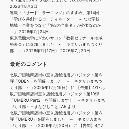
2026年8月3日
連載「『サード・ラーニング』のすすめ」第14回：
「学びを共創するコーディネーター ～ なぜ学校・
地域・企業をつなぐ『第3の当事者』が必要なのか
～」
2026年7月24日
東京電機大学にぎわいサロン「教養ゼミナール地域
発表会」に参加しました ～ キタサカまちづくり
部 ～（2026年7月17日）
2026年7月20日
最近のコメント
北坂戸団地商店街の空き店舗活用プロジェクト第６
弾「ODEN」を開催しました ～ キタサカまちづ
くり部 ～（2025年12月19日）
に
【告知】4/17北
坂戸団地商店街空き店舗活用プロジェクト第10弾
「UMERU Part2」を開催します！ ～キタサカまち
づくり部～ – まなびしごとLAB
より
北坂戸団地商店街の空き店舗活用プロジェクト第８
弾「UMERU」を開催しました ～ キタサカまち
づくり部 ～（2026年2月20日）
に
【告知】4/17