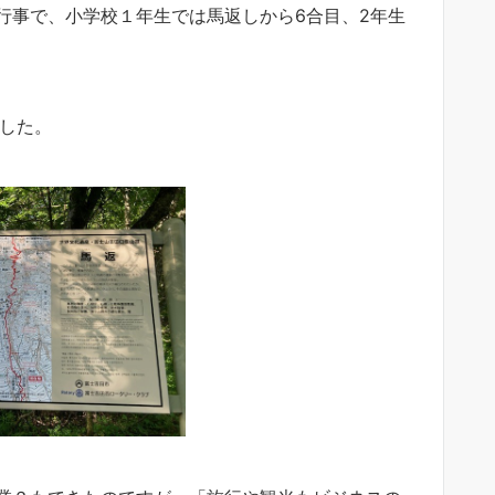
行事で、小学校１年生では馬返しから6合目、2年生
ました。