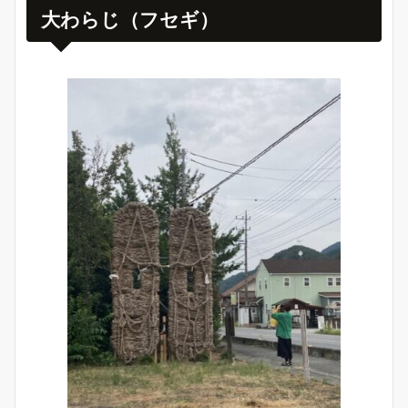
大わらじ（フセギ）