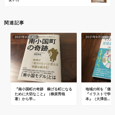
ン
関連記事
2021年4月14日
2021年9月22日
『南小国町の奇跡 稼げる町になる
地域の何を「価値
ために大切なこと』（柳原秀哉
『イラストで学べ
著）から学…
本』（大澤佳…