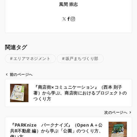
風間 崇志
関連タグ
エリアマネジメント
坂戸まちづくり部
前のページへ
投
『商店街×コミュニケーション』（西本 則子
稿
著）から学ぶ、商店街におけるプロジェクトの
ナ
つくり方
ビ
ゲ
次のページへ
ー
『PARKnize パークナイズ』（Open A＋公
シ
共R不動産 編）から学ぶ「公園」のつくり方、
ョ
使い方