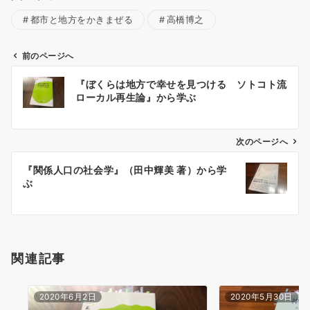
都市と地方をかきまぜる
高橋博之
前のページへ
投
『ぼくらは地方で幸せを見つける ソトコト流
稿
ローカル再生論』から学ぶ
ナ
ビ
ゲ
次のページへ
ー
『関係人口の社会学』（田中輝美 著）から学
シ
ぶ
ョ
ン
関連記事
2020年6月2日
2020年5月30日