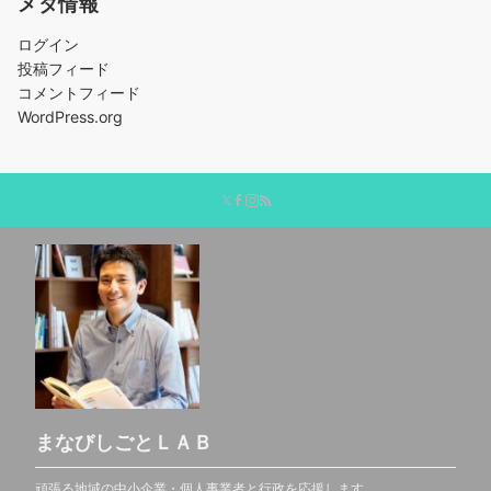
メタ情報
ー
ジ
ログイン
送
投稿フィード
り
コメントフィード
WordPress.org
まなびしごとＬＡＢ
頑張る地域の中小企業・個人事業者と行政を応援します。