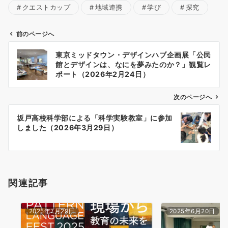
クエストカップ
地域連携
学び
探究
前のページへ
投
東京ミッドタウン・デザインハブ企画展「公民
稿
館とデザインは、なにを夢みたのか？」観覧レ
ナ
ポート（2026年2月24日）
ビ
ゲ
次のページへ
ー
坂戸高校科学部による「科学実験教室」に参加
シ
しました（2026年3月29日）
ョ
ン
関連記事
2025年7月29日
2025年6月20日