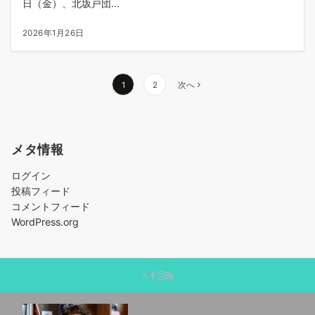
日（金）、北坂戸団...
2026年1月26日
投
1
2
次へ
稿
の
ペ
メタ情報
ー
ジ
ログイン
送
投稿フィード
り
コメントフィード
WordPress.org