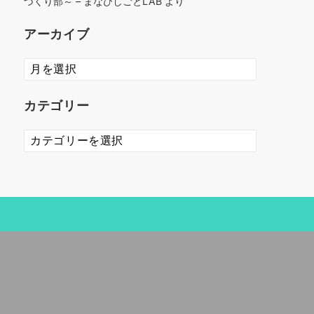
づくり部～ – まなびしごとLAB
より
アーカイブ
ア
ー
カ
カテゴリー
イ
ブ
カ
テ
ゴ
リ
ー