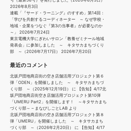
2026年8月3日
連載「『サード・ラーニング』のすすめ」第14回：
「学びを共創するコーディネーター ～ なぜ学校・
地域・企業をつなぐ『第3の当事者』が必要なのか
～」
2026年7月24日
東京電機大学にぎわいサロン「教養ゼミナール地域
発表会」に参加しました ～ キタサカまちづくり
部 ～（2026年7月17日）
2026年7月20日
最近のコメント
北坂戸団地商店街の空き店舗活用プロジェクト第６
弾「ODEN」を開催しました ～ キタサカまちづ
くり部 ～（2025年12月19日）
に
【告知】4/17北
坂戸団地商店街空き店舗活用プロジェクト第10弾
「UMERU Part2」を開催します！ ～キタサカまち
づくり部～ – まなびしごとLAB
より
北坂戸団地商店街の空き店舗活用プロジェクト第８
弾「UMERU」を開催しました ～ キタサカまち
づくり部 ～（2026年2月20日）
に
【告知】4/17