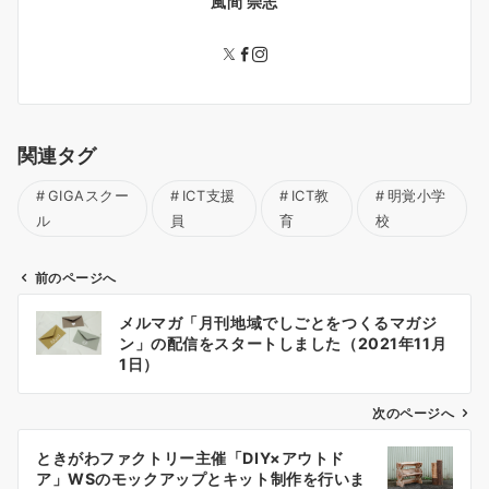
風間 崇志
関連タグ
GIGAスクー
ICT支援
ICT教
明覚小学
ル
員
育
校
前のページへ
投
メルマガ「月刊地域でしごとをつくるマガジ
稿
ン」の配信をスタートしました（2021年11月
ナ
1日）
ビ
ゲ
次のページへ
ー
ときがわファクトリー主催「DIY×アウトド
シ
ア」WSのモックアップとキット制作を行いま