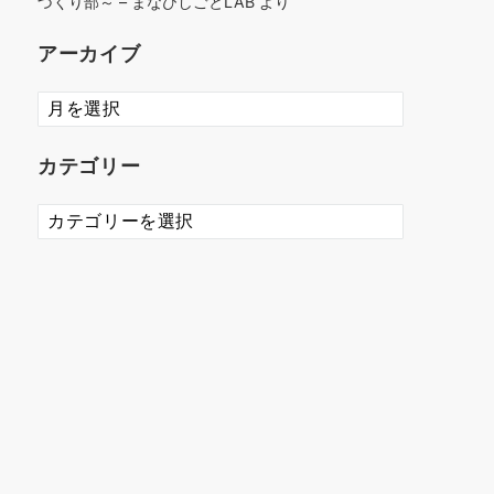
づくり部～ – まなびしごとLAB
より
アーカイブ
ア
ー
カ
カテゴリー
イ
ブ
カ
テ
ゴ
リ
ー