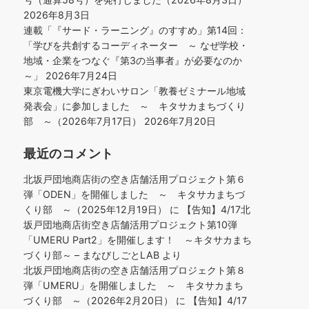
2026年8月3日
連載「『サード・ラーニング』のすすめ」第14回：
「学びを共創するコーディネーター ～ なぜ学校・
地域・企業をつなぐ『第3の当事者』が必要なのか
～」
2026年7月24日
東京電機大学にぎわいサロン「教養ゼミナール地域
発表会」に参加しました ～ キタサカまちづくり
部 ～（2026年7月17日）
2026年7月20日
最近のコメント
北坂戸団地商店街の空き店舗活用プロジェクト第６
弾「ODEN」を開催しました ～ キタサカまちづ
くり部 ～（2025年12月19日）
に
【告知】4/17北
坂戸団地商店街空き店舗活用プロジェクト第10弾
「UMERU Part2」を開催します！ ～キタサカまち
づくり部～ – まなびしごとLAB
より
北坂戸団地商店街の空き店舗活用プロジェクト第８
弾「UMERU」を開催しました ～ キタサカまち
づくり部 ～（2026年2月20日）
に
【告知】4/17