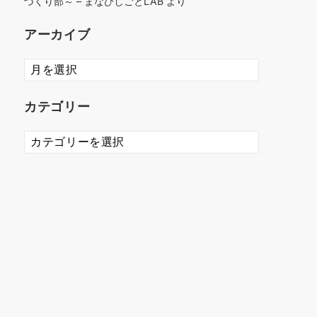
づくり部～ – まなびしごとLAB
より
アーカイブ
ア
ー
カ
カテゴリー
イ
ブ
カ
テ
ゴ
リ
ー