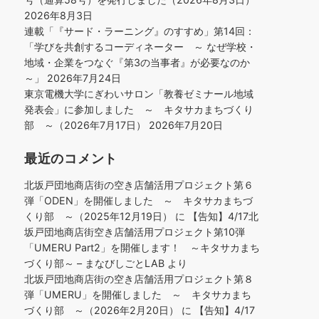
2026年8月3日
連載「『サード・ラーニング』のすすめ」第14回：
「学びを共創するコーディネーター ～ なぜ学校・
地域・企業をつなぐ『第3の当事者』が必要なのか
～」
2026年7月24日
東京電機大学にぎわいサロン「教養ゼミナール地域
発表会」に参加しました ～ キタサカまちづくり
部 ～（2026年7月17日）
2026年7月20日
最近のコメント
北坂戸団地商店街の空き店舗活用プロジェクト第６
弾「ODEN」を開催しました ～ キタサカまちづ
くり部 ～（2025年12月19日）
に
【告知】4/17北
坂戸団地商店街空き店舗活用プロジェクト第10弾
「UMERU Part2」を開催します！ ～キタサカまち
づくり部～ – まなびしごとLAB
より
北坂戸団地商店街の空き店舗活用プロジェクト第８
弾「UMERU」を開催しました ～ キタサカまち
づくり部 ～（2026年2月20日）
に
【告知】4/17