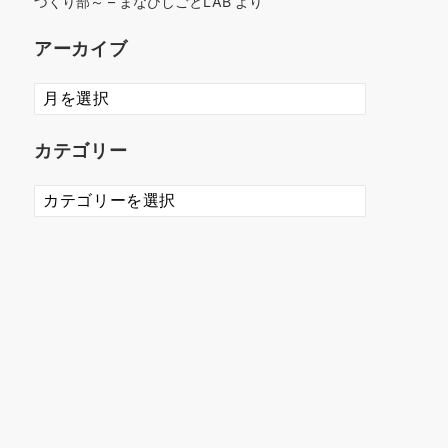
づくり部～ – まなびしごとLAB
より
アーカイブ
ア
ー
カ
カテゴリー
イ
ブ
カ
テ
ゴ
リ
ー