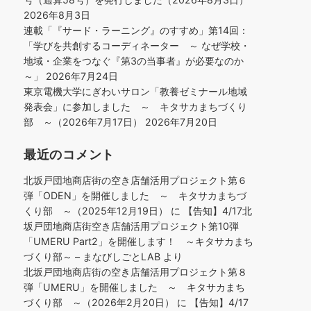
2026年8月3日
連載「『サード・ラーニング』のすすめ」第14回：
「学びを共創するコーディネーター ～ なぜ学校・
地域・企業をつなぐ『第3の当事者』が必要なのか
～」
2026年7月24日
東京電機大学にぎわいサロン「教養ゼミナール地域
発表会」に参加しました ～ キタサカまちづくり
部 ～（2026年7月17日）
2026年7月20日
最近のコメント
北坂戸団地商店街の空き店舗活用プロジェクト第６
弾「ODEN」を開催しました ～ キタサカまちづ
くり部 ～（2025年12月19日）
に
【告知】4/17北
坂戸団地商店街空き店舗活用プロジェクト第10弾
「UMERU Part2」を開催します！ ～キタサカまち
づくり部～ – まなびしごとLAB
より
北坂戸団地商店街の空き店舗活用プロジェクト第８
弾「UMERU」を開催しました ～ キタサカまち
づくり部 ～（2026年2月20日）
に
【告知】4/17