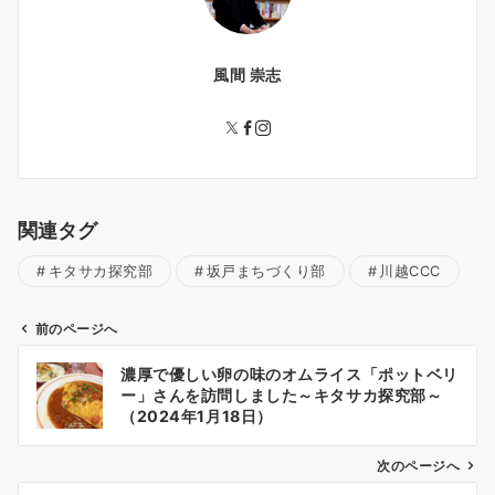
風間 崇志
関連タグ
キタサカ探究部
坂戸まちづくり部
川越CCC
前のページへ
投
濃厚で優しい卵の味のオムライス「ポットベリ
稿
ー」さんを訪問しました～キタサカ探究部～
ナ
（2024年1月18日）
ビ
ゲ
次のページへ