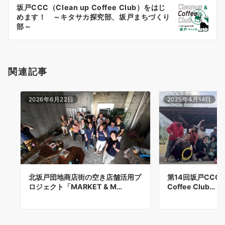
ー
坂戸CCC（Clean up Coffee Club）をはじ
シ
めます！ ～キタサカ探究部、坂戸まちづくり
ョ
部～
ン
関連記事
2026年6月22日
2025年4月14日
北坂戸団地商店街の空き店舗活用プ
第14回坂戸CCC（C
ロジェクト「MARKET & M…
Coffee Club…