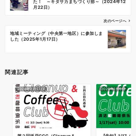
た！ ～キタサカまちづくり部～（2024年12
ナ
月22日）
ビ
ゲ
次のページへ
ー
地域ミーティング（中央第一地区）に参加しま
シ
した（2025年1月17日）
ョ
ン
関連記事
2024年2月27日
2026年1月6日
第２回坂戸CCC（Cleanup &
【告知】1/17（