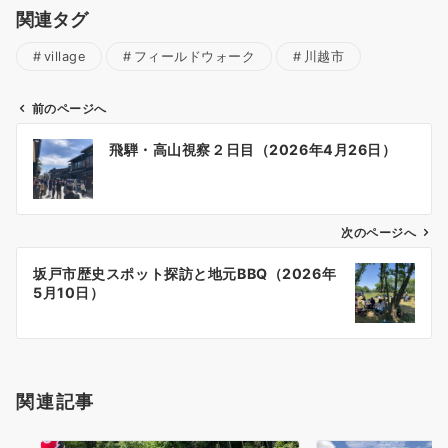
関連タグ
village
フィールドウォーク
川越市
前のページへ
投
飛騨・高山視察２日目（2026年4月26日）
稿
ナ
ビ
ゲ
次のページへ
ー
坂戸市歴史スポット探訪と地元BBQ（2026年
シ
5月10日）
ョ
ン
関連記事