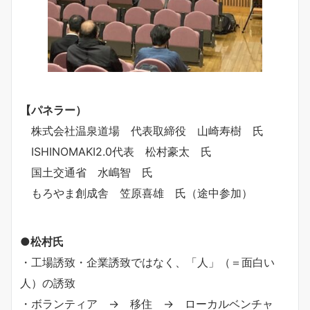
【パネラー）
株式会社温泉道場 代表取締役 山崎寿樹 氏
ISHINOMAKI2.0代表 松村豪太 氏
国土交通省 水嶋智 氏
もろやま創成舎 笠原喜雄 氏（途中参加）
●松村氏
・工場誘致・企業誘致ではなく、「人」（＝面白い
人）の誘致
・ボランティア → 移住 → ローカルベンチャ