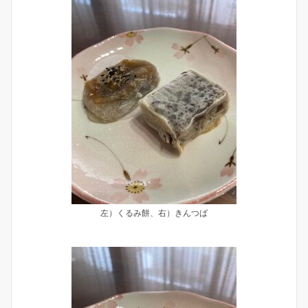
左）くるみ餅、右）きんつば