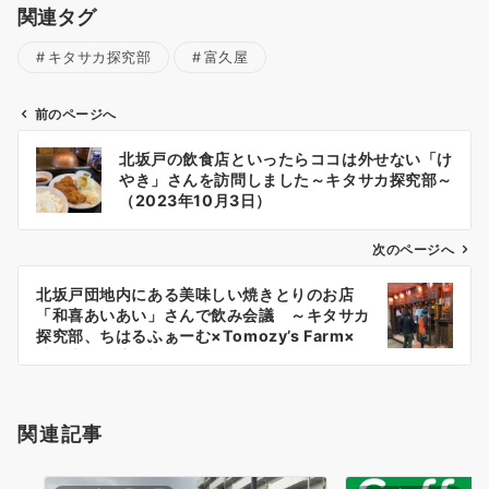
関連タグ
キタサカ探究部
富久屋
前のページへ
投
北坂戸の飲食店といったらココは外せない「け
稿
やき」さんを訪問しました～キタサカ探究部～
ナ
（2023年10月3日）
ビ
ゲ
次のページへ
ー
北坂戸団地内にある美味しい焼きとりのお店
シ
「和喜あいあい」さんで飲み会議 ～キタサカ
ョ
探究部、ちはるふぁーむ×Tomozy’s Farm×
城西大学経済学部～（2023年10月20日）
ン
関連記事