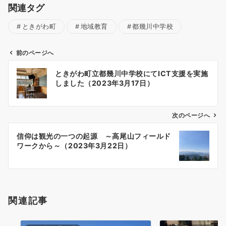
関連タグ
ときがわ町
地域教育
都幾川中学校
前のページへ
投
ときがわ町立都幾川中学校にてICT支援を実施
稿
しました（2023年3月17日）
ナ
ビ
ゲ
次のページへ
ー
信仰は観光の一つの起源 ～高尾山フィールド
シ
ワークから～（2023年3月22日）
ョ
ン
関連記事