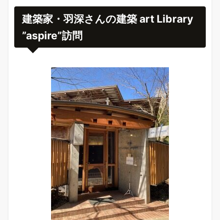
建築家・羽深さん
の建築 art Library
”aspire”訪問