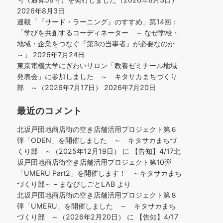
2026年8月3日
連載「『サード・ラーニング』のすすめ」第14回：
「学びを共創するコーディネーター ～ なぜ学校・
地域・企業をつなぐ『第3の当事者』が必要なのか
～」
2026年7月24日
東京電機大学にぎわいサロン「教養ゼミナール地域
発表会」に参加しました ～ キタサカまちづくり
部 ～（2026年7月17日）
2026年7月20日
最近のコメント
北坂戸団地商店街の空き店舗活用プロジェクト第６
弾「ODEN」を開催しました ～ キタサカまちづ
くり部 ～（2025年12月19日）
に
【告知】4/17北
坂戸団地商店街空き店舗活用プロジェクト第10弾
「UMERU Part2」を開催します！ ～キタサカまち
づくり部～ – まなびしごとLAB
より
北坂戸団地商店街の空き店舗活用プロジェクト第８
弾「UMERU」を開催しました ～ キタサカまち
づくり部 ～（2026年2月20日）
に
【告知】4/17