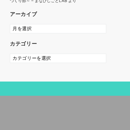
づくり部～ – まなびしごとLAB
より
アーカイブ
ア
ー
カ
カテゴリー
イ
ブ
カ
テ
ゴ
リ
ー