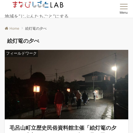
Menu
地域を”じぶんたちごと”にする
Home
絵灯篭の夕べ
絵灯篭の夕べ
フィールドワーク
毛呂山町立歴史民俗資料館主催「絵灯篭の夕