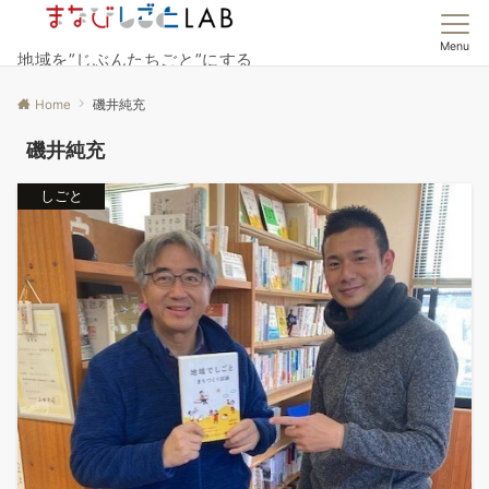
Menu
地域を”じぶんたちごと”にする
Home
磯井純充
磯井純充
しごと