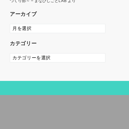
づくり部～ – まなびしごとLAB
より
アーカイブ
ア
ー
カ
カテゴリー
イ
ブ
カ
テ
ゴ
リ
ー