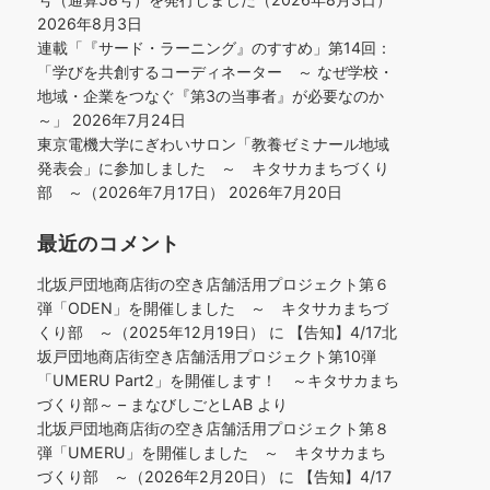
2026年8月3日
連載「『サード・ラーニング』のすすめ」第14回：
「学びを共創するコーディネーター ～ なぜ学校・
地域・企業をつなぐ『第3の当事者』が必要なのか
～」
2026年7月24日
東京電機大学にぎわいサロン「教養ゼミナール地域
発表会」に参加しました ～ キタサカまちづくり
部 ～（2026年7月17日）
2026年7月20日
最近のコメント
北坂戸団地商店街の空き店舗活用プロジェクト第６
弾「ODEN」を開催しました ～ キタサカまちづ
くり部 ～（2025年12月19日）
に
【告知】4/17北
坂戸団地商店街空き店舗活用プロジェクト第10弾
「UMERU Part2」を開催します！ ～キタサカまち
づくり部～ – まなびしごとLAB
より
北坂戸団地商店街の空き店舗活用プロジェクト第８
弾「UMERU」を開催しました ～ キタサカまち
づくり部 ～（2026年2月20日）
に
【告知】4/17