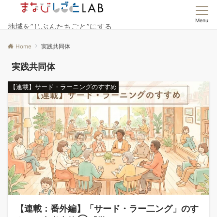
Menu
地域を”じぶんたちごと”にする
Home
実践共同体
実践共同体
【連載】サード・ラーニングのすすめ
【連載：番外編】「サード・ラー二ング」のす