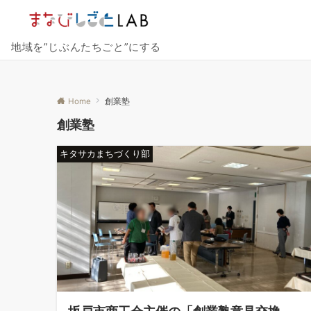
地域を”じぶんたちごと”にする
Home
創業塾
創業塾
キタサカまちづくり部
坂戸市商工会主催の「創業塾意見交換