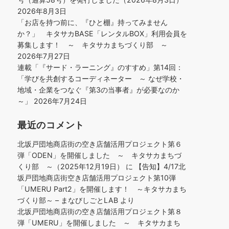
2026年8月3日
「お店を持つ前に、『ひと棚』持ってみません
か？」 キタサカBASE「レンタルBOX」利用会員を
募集します！ ～ キタサカまちづくり部 ～
2026年7月27日
連載「『サード・ラーニング』のすすめ」第14回：
「学びを共創するコーディネーター ～ なぜ学校・
地域・企業をつなぐ『第3の当事者』が必要なのか
～」
2026年7月24日
最近のコメント
北坂戸団地商店街の空き店舗活用プロジェクト第６
弾「ODEN」を開催しました ～ キタサカまちづ
くり部 ～（2025年12月19日）
に
【告知】4/17北
坂戸団地商店街空き店舗活用プロジェクト第10弾
「UMERU Part2」を開催します！ ～キタサカまち
づくり部～ – まなびしごとLAB
より
北坂戸団地商店街の空き店舗活用プロジェクト第８
弾「UMERU」を開催しました ～ キタサカまち