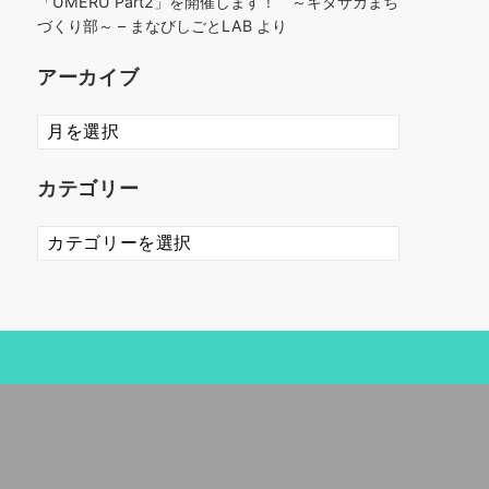
「UMERU Part2」を開催します！ ～キタサカまち
づくり部～ – まなびしごとLAB
より
アーカイブ
ア
ー
カ
カテゴリー
イ
ブ
カ
テ
ゴ
リ
ー