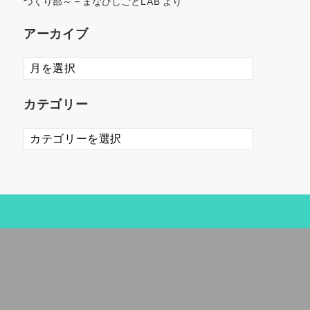
づくり部～ – まなびしごとLAB
より
アーカイブ
ア
ー
カ
カテゴリー
イ
ブ
カ
テ
ゴ
リ
ー