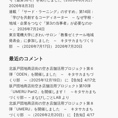
2026年8月3日
連載「『サード・ラーニング』のすすめ」第14回：
「学びを共創するコーディネーター ～ なぜ学校・
地域・企業をつなぐ『第3の当事者』が必要なのか
～」
2026年7月24日
東京電機大学にぎわいサロン「教養ゼミナール地域
発表会」に参加しました ～ キタサカまちづくり
部 ～（2026年7月17日）
2026年7月20日
最近のコメント
北坂戸団地商店街の空き店舗活用プロジェクト第６
弾「ODEN」を開催しました ～ キタサカまちづ
くり部 ～（2025年12月19日）
に
【告知】4/17北
坂戸団地商店街空き店舗活用プロジェクト第10弾
「UMERU Part2」を開催します！ ～キタサカまち
づくり部～ – まなびしごとLAB
より
北坂戸団地商店街の空き店舗活用プロジェクト第８
弾「UMERU」を開催しました ～ キタサカまち
づくり部 ～（2026年2月20日）
に
【告知】4/17