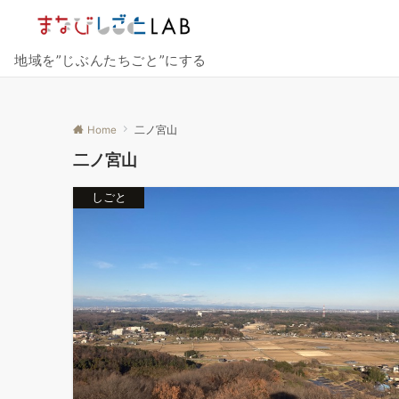
地域を”じぶんたちごと”にする
Home
二ノ宮山
二ノ宮山
しごと