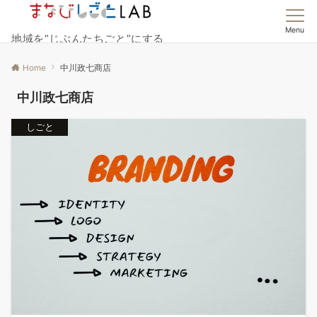
Menu
地域を”じぶんたちごと”にする
Home
中川政七商店
中川政七商店
しごと