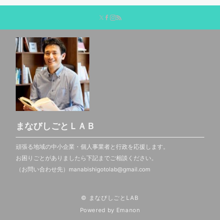
まなびしごとＬＡＢ
頑張る地域の中小企業・個人事業者と行政を応援します。
お困りごとがありましたら下記までご相談ください。
（お問い合わせ先）manabishigotolab@gmail.com
© まなびしごとLAB
Powered by
Emanon