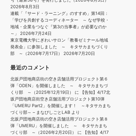
2026年8月3日
連載「『サード・ラーニング』のすすめ」第14回：
「学びを共創するコーディネーター ～ なぜ学校・
地域・企業をつなぐ『第3の当事者』が必要なのか
～」
2026年7月24日
東京電機大学にぎわいサロン「教養ゼミナール地域
発表会」に参加しました ～ キタサカまちづくり
部 ～（2026年7月17日）
2026年7月20日
最近のコメント
北坂戸団地商店街の空き店舗活用プロジェクト第６
弾「ODEN」を開催しました ～ キタサカまちづ
くり部 ～（2025年12月19日）
に
【告知】4/17北
坂戸団地商店街空き店舗活用プロジェクト第10弾
「UMERU Part2」を開催します！ ～キタサカまち
づくり部～ – まなびしごとLAB
より
北坂戸団地商店街の空き店舗活用プロジェクト第８
弾「UMERU」を開催しました ～ キタサカまち
づくり部 ～（2026年2月20日）
に
【告知】4/17