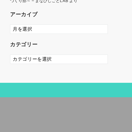
づくり部～ – まなびしごとLAB
より
アーカイブ
ア
ー
カ
カテゴリー
イ
ブ
カ
テ
ゴ
リ
ー