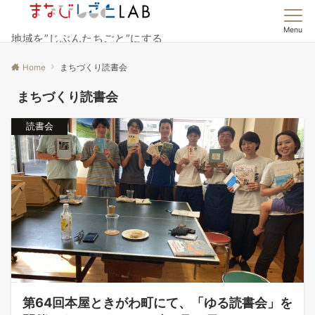
Menu
地域を”じぶんたちごと”にする
Home
まちづくり読書会
まちづくり読書会
読書会
第64回本屋ときがわ町にて、「ゆる読書会」を