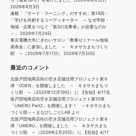
2026年8月3日
連載「『サード・ラーニング』のすすめ」第14回：
「学びを共創するコーディネーター ～ なぜ学校・
地域・企業をつなぐ『第3の当事者』が必要なのか
～」
2026年7月24日
東京電機大学にぎわいサロン「教養ゼミナール地域
発表会」に参加しました ～ キタサカまちづくり
部 ～（2026年7月17日）
2026年7月20日
最近のコメント
北坂戸団地商店街の空き店舗活用プロジェクト第６
弾「ODEN」を開催しました ～ キタサカまちづ
くり部 ～（2025年12月19日）
に
【告知】4/17北
坂戸団地商店街空き店舗活用プロジェクト第10弾
「UMERU Part2」を開催します！ ～キタサカまち
づくり部～ – まなびしごとLAB
より
北坂戸団地商店街の空き店舗活用プロジェクト第８
弾「UMERU」を開催しました ～ キタサカまち
づくり部 ～（2026年2月20日）
に
【告知】4/17