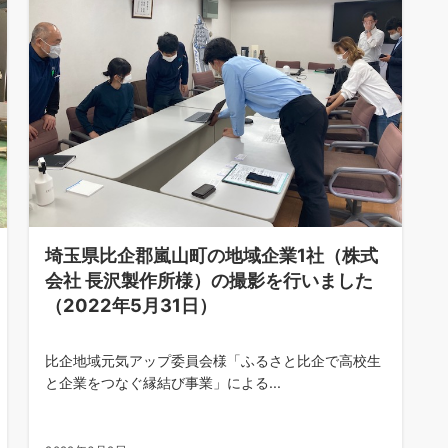
埼玉県比企郡嵐山町の地域企業1社（株式
会社 長沢製作所様）の撮影を行いました
（2022年5月31日）
比企地域元気アップ委員会様「ふるさと比企で高校生
と企業をつなぐ縁結び事業」による...