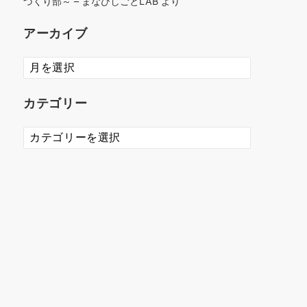
づくり部～ – まなびしごとLAB
より
アーカイブ
ア
ー
カ
カテゴリー
イ
ブ
カ
テ
ゴ
リ
ー