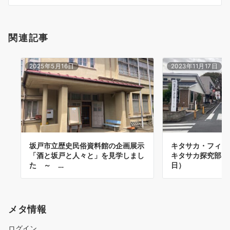
ン
関連記事
2025年5月16日
2023年11月17日
坂戸市立歴史民俗資料館の企画展示
キタサカ・フィ
「酒と坂戸と人々と」を見学しまし
キタサカ探究部～（
た ～ …
日）
メタ情報
ログイン