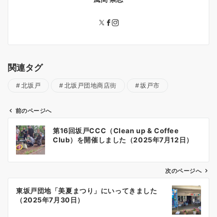
関連タグ
北坂戸
北坂戸団地商店街
坂戸市
前のページへ
投
第16回坂戸CCC（Clean up & Coffee
稿
Club）を開催しました（2025年7月12日）
ナ
ビ
ゲ
次のページへ
ー
東坂戸団地「美夏まつり」にいってきました
シ
（2025年7月30日）
ョ