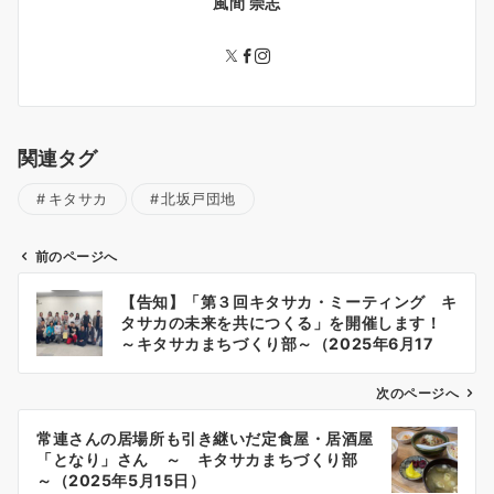
風間 崇志
関連タグ
キタサカ
北坂戸団地
前のページへ
投
【告知】「第３回キタサカ・ミーティング キ
稿
タサカの未来を共につくる」を開催します！
ナ
～キタサカまちづくり部～（2025年6月17
日）
ビ
ゲ
次のページへ
ー
常連さんの居場所も引き継いだ定食屋・居酒屋
シ
「となり」さん ～ キタサカまちづくり部
ョ
～（2025年5月15日）