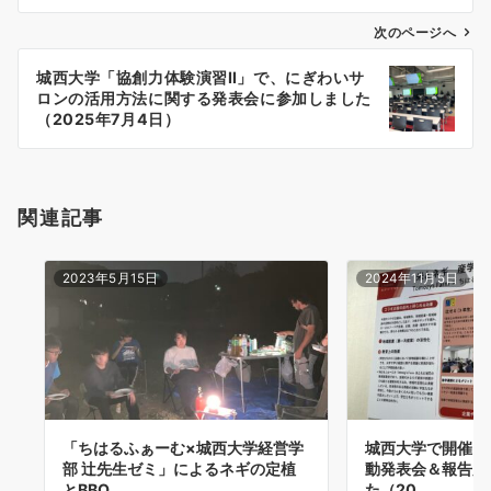
ビ
ゲ
次のページへ
ー
城西大学「協創力体験演習Ⅱ」で、にぎわいサ
シ
ロンの活用方法に関する発表会に参加しました
ョ
（2025年7月4日）
ン
関連記事
2023年5月15日
2024年11月5日
「ちはるふぁーむ×城西大学経営学
城西大学で開催さ
部 辻先生ゼミ」によるネギの定植
動発表会＆報告展
とBBQ…
た（20…