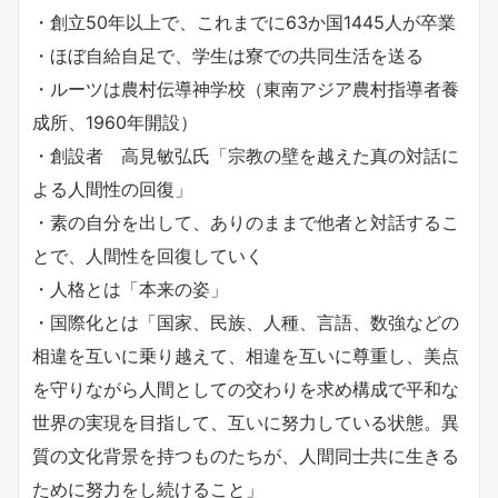
・創立50年以上で、これまでに63か国1445人が卒業
・ほぼ自給自足で、学生は寮での共同生活を送る
・ルーツは農村伝導神学校（東南アジア農村指導者養
成所、1960年開設）
・創設者 高見敏弘氏「宗教の壁を越えた真の対話に
よる人間性の回復」
・素の自分を出して、ありのままで他者と対話するこ
とで、人間性を回復していく
・人格とは「本来の姿」
・国際化とは「国家、民族、人種、言語、数強などの
相違を互いに乗り越えて、相違を互いに尊重し、美点
を守りながら人間としての交わりを求め構成で平和な
世界の実現を目指して、互いに努力している状態。異
質の文化背景を持つものたちが、人間同士共に生きる
ために努力をし続けること」