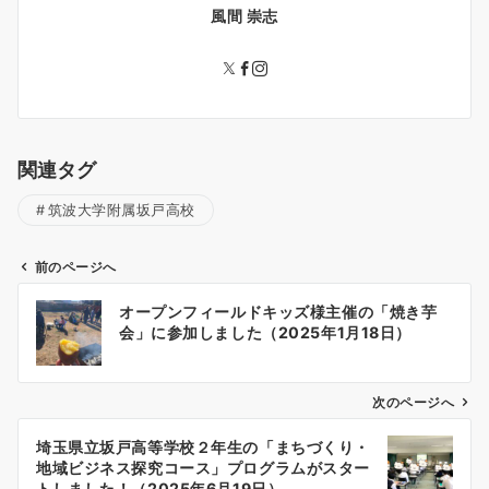
風間 崇志
関連タグ
筑波大学附属坂戸高校
前のページへ
投
オープンフィールドキッズ様主催の「焼き芋
稿
会」に参加しました（2025年1月18日）
ナ
ビ
ゲ
次のページへ
ー
埼玉県立坂戸高等学校２年生の「まちづくり・
シ
地域ビジネス探究コース」プログラムがスター
ョ
トしました！（2025年6月19日）