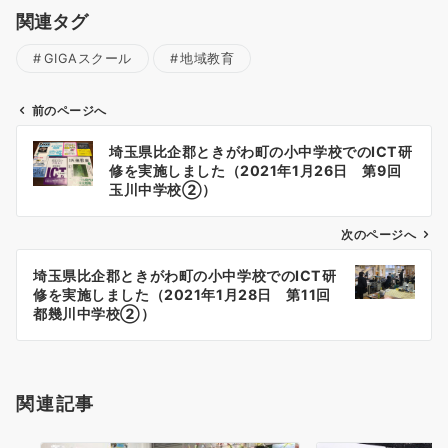
関連タグ
GIGAスクール
地域教育
前のページへ
投
埼玉県比企郡ときがわ町の小中学校でのICT研
稿
修を実施しました（2021年1月26日 第9回
ナ
玉川中学校②）
ビ
ゲ
次のページへ
ー
埼玉県比企郡ときがわ町の小中学校でのICT研
シ
修を実施しました（2021年1月28日 第11回
ョ
都幾川中学校②）
ン
関連記事