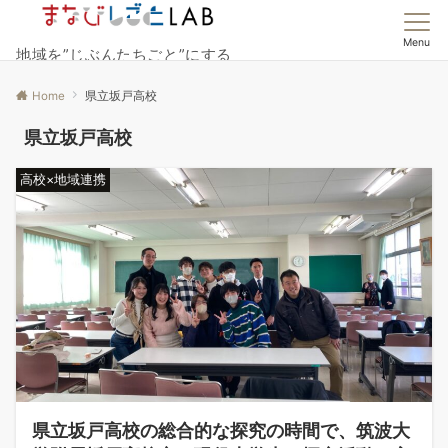
Menu
地域を”じぶんたちごと”にする
Home
県立坂戸高校
県立坂戸高校
高校×地域連携
県立坂戸高校の総合的な探究の時間で、筑波大