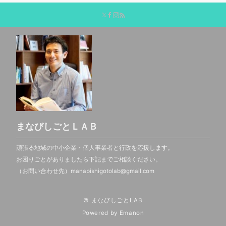
まなびしごとＬＡＢ
頑張る地域の中小企業・個人事業者と行政を応援します。
お困りごとがありましたら下記までご相談ください。
（お問い合わせ先）manabishigotolab@gmail.com
© まなびしごとLAB
Powered by
Emanon