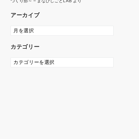
づくり部～ – まなびしごとLAB
より
アーカイブ
ア
ー
カ
カテゴリー
イ
ブ
カ
テ
ゴ
リ
ー