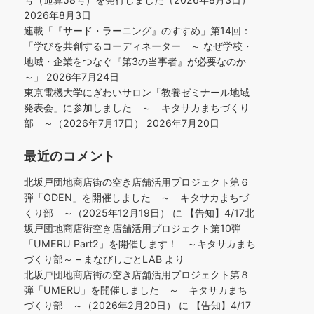
2026年8月3日
連載「『サード・ラーニング』のすすめ」第14回：
「学びを共創するコーディネーター ～ なぜ学校・
地域・企業をつなぐ『第3の当事者』が必要なのか
～」
2026年7月24日
東京電機大学にぎわいサロン「教養ゼミナール地域
発表会」に参加しました ～ キタサカまちづくり
部 ～（2026年7月17日）
2026年7月20日
最近のコメント
北坂戸団地商店街の空き店舗活用プロジェクト第６
弾「ODEN」を開催しました ～ キタサカまちづ
くり部 ～（2025年12月19日）
に
【告知】4/17北
坂戸団地商店街空き店舗活用プロジェクト第10弾
「UMERU Part2」を開催します！ ～キタサカまち
づくり部～ – まなびしごとLAB
より
北坂戸団地商店街の空き店舗活用プロジェクト第８
弾「UMERU」を開催しました ～ キタサカまち
づくり部 ～（2026年2月20日）
に
【告知】4/17