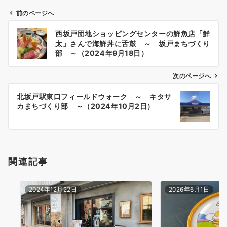
前のページへ
投
西坂戸団地ショッピングセンターの鮮魚店「鮮
稿
太」さんで海鮮丼に舌鼓 ～ 坂戸まちづくり
ナ
部 ～（2024年9月18日）
ビ
ゲ
次のページへ
ー
北坂戸駅東口フィールドウォーク ～ キタサ
シ
カまちづくり部 ～（2024年10月2日）
ョ
ン
関連記事
2024年12月22日
2026年6月1日