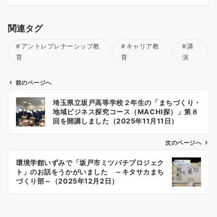
関連タグ
アントレプレナーシップ教
キャリア教
講
育
育
演
前のページへ
投
埼玉県立坂戸高等学校２年生の「まちづくり・
稿
地域ビジネス探究コース（MACHI探）」第８
ナ
回を開講しました（2025年11月11日）
ビ
ゲ
次のページへ
ー
環境学館いずみで「坂戸市ミツバチプロジェク
シ
ト」のお話をうかがいました ～キタサカまち
ョ
づくり部～（2025年12月2日）
ン