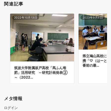
関連記事
2022年10月13日
2023年9月6日
県立鳩山高校によ
携「♡（はーと）
番前の最…
筑波大学附属坂戸高校「馬ふん堆
肥」活用研究 ～研究計画発表②
～（2022…
メタ情報
ログイン