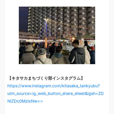
【キタサカまちづくり部インスタグラム】
https://www.instagram.com/kitasaka_tankyubu?
utm_source=ig_web_button_share_sheet&igsh=ZD
NlZDc0MzIxNw==