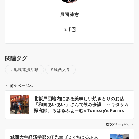
風間 崇志
関連タグ
地域連携活動
城西大学
前のページへ
投
北坂戸団地内にある美味しい焼きとりのお店
稿
「和喜あいあい」さんで飲み会議 ～キタサカ
ナ
探究部、ちはるふぁーむ×Tomozy’s Farm×
城西大学経済学部～（2023年10月20日）
ビ
ゲ
次のページへ
ー
城西大学経済学部のT先生ゼミ×ちはるふぁー