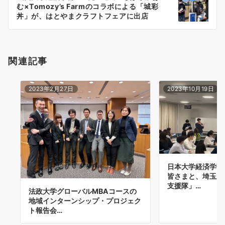
シ
む×Tomozy’s Farmのコラボによる「城彩
ョ
丼」が、はとやまクラフトフェアに出店
（2023年12月2日、12月3日）
ン
関連記事
2023年2月27日
2023年10月19日
日本大学経済学部
皆さまと、埼玉県
支援隊」…
法政大学グローバルMBAコースの
地域インターンシップ・プロジェク
ト報告会…